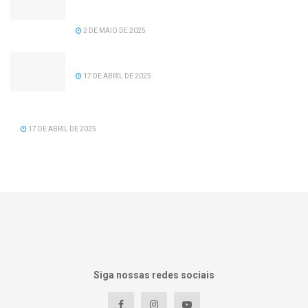
recomposição salarial para servidores da
prefeitura de Serra dos Aimorés.
2 DE MAIO DE 2025
Feliz Aniversário Tavinho!
17 DE ABRIL DE 2025
Feliz Aniversário Vereador Nacid Aref Hamdan
17 DE ABRIL DE 2025
Siga nossas redes sociais