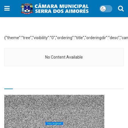
WP File Download:
Lei Municipal 2019
{“theme”:”tree”,”visibility”:”0″,”ordering”:”title”,”orderingdir”:”d
No Content Available
TV CÂMARA MUNICIPAL!