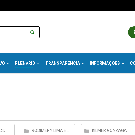
VO
PLENÁRIO
TRANSPARÊNCIA
INFORMAÇÕES
C
MARIA APARECIDA DE JESUS SILVA MOÇOES
ROSIMERY LIMA ESPINDOLA MOÇOES
KILMER GONZAGA