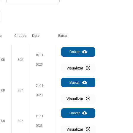
o
Cliques
Data
Baixar
Baixar
10-11-
8 KB
302
2023
Visualizar
Baixar
01-11-
4 KB
287
2023
Visualizar
Baixar
11-11-
1 KB
307
2023
Visualizar