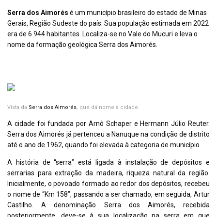
Serra dos Aimorés
é um
município brasileiro
do
estado
de
Minas
Gerais
,
Região Sudeste
do país. Sua população estimada em 2022
era de 6 944 habitantes. Localiza-se no
Vale do Mucuri
e leva o
nome da formação geológica
Serra dos Aimorés
.
História
Vista da
Serra dos Aimorés
, que dá nome à cidade.
A cidade foi fundada por Arnô Schaper e Hermann Júlio Reuter.
Serra dos Aimorés já pertenceu a
Nanuque
na condição de distrito
até o ano de 1962, quando foi elevada à categoria de município.
A história de “serra” está ligada à instalação de depósitos e
serrarias para extração da madeira, riqueza natural da região.
Inicialmente, o povoado formado ao redor dos depósitos, recebeu
o nome de “Km 158”, passando a ser chamado, em seguida, Artur
Castilho. A denominação Serra dos Aimorés, recebida
posteriormente, deve-se à sua localização na serra em que