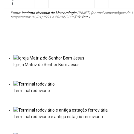
)
Fonte
:
Instituto Nacional de Meteorologia
(INMET) (normal climatológica de 
temperatura: 01/01/1991 a 28/02/2006)
[
11
]
[
12
]
[
nota 1
]
Imagens
Igreja Matriz do Senhor Bom Jesus
Terminal rodoviário
Terminal rodoviário e antiga estação ferroviária