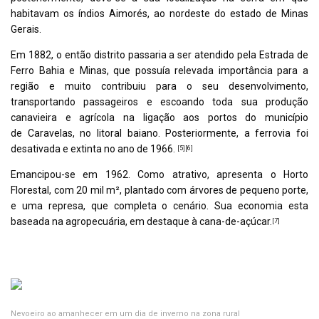
habitavam os índios Aimorés, ao nordeste do estado de Minas
Gerais.
Em 1882, o então distrito passaria a ser atendido pela
Estrada de
Ferro Bahia e Minas
, que possuía relevada importância para a
região e muito contribuiu para o seu desenvolvimento,
transportando passageiros e escoando toda sua produção
canavieira e agrícola na ligação aos portos do município
de
Caravelas
, no
litoral baiano
. Posteriormente, a ferrovia foi
desativada e extinta no ano de 1966.
[
5
]
[
6
]
Emancipou-se em 1962. Como atrativo, apresenta o Horto
Florestal, com 20 mil m², plantado com árvores de pequeno porte,
e uma represa, que completa o cenário. Sua economia esta
baseada na agropecuária, em destaque à cana-de-açúcar.
[
7
]
Geografia
Nevoeiro ao amanhecer em um dia de inverno na zona rural