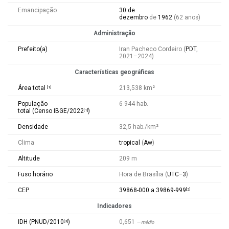
Emancipação
30 de
dezembro
de
1962
(62 anos)
Administração
Prefeito(a)
Iran Pacheco Cordeiro (
PDT
,
2021–2024)
Características geográficas
Área total
213,538 km²
[
1
]
População
6 944 hab.
total
(Censo
IBGE
/2022
)
[
1
]
Densidade
32,5 hab./km²
Clima
tropical
(
Aw
)
Altitude
209 m
Fuso horário
Hora de Brasília (
UTC−3
)
CEP
39868-000 a 39869-999
[
2
]
Indicadores
IDH
(
PNUD
/2010
)
0,651
[
3
]
— médio