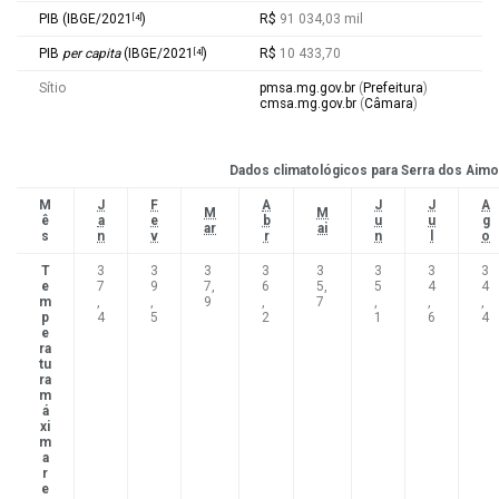
PIB
(
IBGE
/2021
)
R$
91 034,03 mil
[
4
]
PIB
per capita
(
IBGE
/2021
)
R$
10 433,70
[
4
]
Sítio
pmsa.mg.gov.br
(
Prefeitura
)
cmsa.mg.gov.br
(
Câmara
)
Dados climatológicos para Serra dos Aim
M
J
F
A
J
J
A
M
M
ê
a
e
b
u
u
g
ar
ai
s
n
v
r
n
l
o
T
3
3
3
3
3
3
3
3
e
7
9
7,
6
5,
5
4
4
m
,
,
9
,
7
,
,
,
p
4
5
2
1
6
4
e
ra
tu
ra
m
á
xi
m
a
r
e