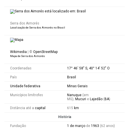
Serra dos Aimorés
Localização de Serra dos Aimorés no
Brasil
Wikimedia
| ©
OpenStreetMap
Mapa de Serra dos Aimorés
Coordenadas
17° 46′ 58″ S, 40° 14′ 52″ O
País
Brasil
Unidade federativa
Minas Gerais
Municípios limítrofes
Nanuque
(em
MG);
Mucuri
e
Lajedão
(
BA
)
Distância até a
capital
615
km
História
Fundação
1 de março
de
1963
(62 anos)