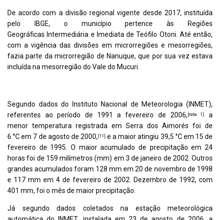
De acordo com a
divisão regional vigente
desde 2017, instituída
pelo IBGE, o município pertence às
Regiões
Geográficas
Intermediária e Imediata de Teófilo Otoni. Até então,
com a vigência das divisões em
microrregiões e mesorregiões
,
fazia parte da microrregião de Nanuque, que por sua vez estava
incluída na
mesorregião do Vale do Mucuri
.
Clima
Segundo dados do
Instituto Nacional de Meteorologia
(INMET),
referentes ao período de 1991 a fevereiro de 2006,
a
[
nota 1
]
menor
temperatura
registrada em Serra dos Aimorés foi de
6
°C
em 7 de agosto de 2000,
e a maior atingiu 39,5 °C em 15 de
[
11
]
fevereiro de 1995. O maior acumulado de
precipitação
em 24
horas foi de 159 milímetros (mm) em 3 de janeiro de 2002. Outros
grandes acumulados foram 128 mm em 20 de novembro de 1998
e 117 mm em 4 de fevereiro de 2002. Dezembro de 1992, com
401 mm, foi o mês de maior precipitação.
Já segundo dados coletados na
estação meteorológica
automática
do INMET, instalada em 23 de agosto de 2006, a