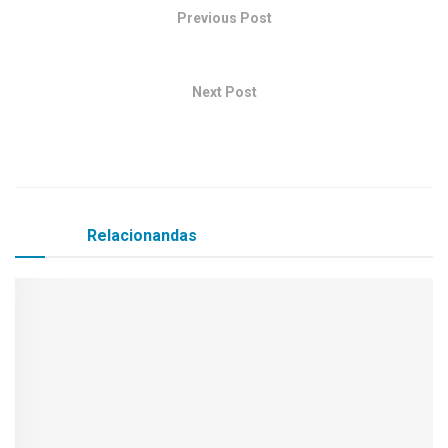
Previous Post
Feliz Aniversário Tavinho!
Next Post
Dia 06 de Outubro Dia do Prefeito Parabéns Ed Wander
Pinto pelo seu dia!
Matérias
Relacionandas