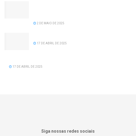
Câmara de vereadores aprova projeto de lei de
recomposição salarial para servidores da
prefeitura de Serra dos Aimorés.
2 DE MAIO DE 2025
Feliz Aniversário Tavinho!
17 DE ABRIL DE 2025
Feliz Aniversário Vereador Nacid Aref Hamdan
17 DE ABRIL DE 2025
Siga nossas redes sociais