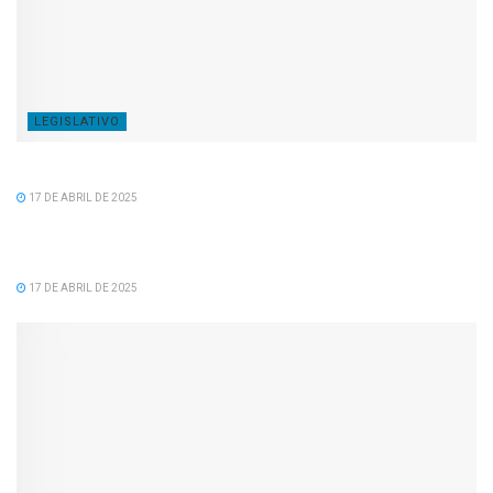
LEGISLATIVO
Feliz Aniversário Tavinho!
17 DE ABRIL DE 2025
LEGISLATIVO
Feliz Aniversário Vereador Nacid Aref Hamdan
17 DE ABRIL DE 2025