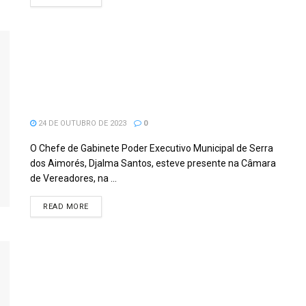
Câmara de vereadores de Serra dos
Aimorés recebe Djalma Santos
Chefe de Gabinete do Poder
Executivo Municipal.
24 DE OUTUBRO DE 2023
0
O Chefe de Gabinete Poder Executivo Municipal de Serra
dos Aimorés, Djalma Santos, esteve presente na Câmara
de Vereadores, na ...
READ MORE
Acadêmicos de Direito da Unec
Nanuque iniciaram na manhã dessa
quarta-feira, 21/06, o projeto piloto