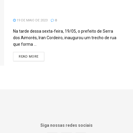
trecho de rua indicada pelo vereador
Kilmer.
19 DE MAIO DE 2023
0
Na tarde dessa sexta-feira, 19/05, o prefeito de Serra
dos Aimorés, Iran Cordeiro, inaugurou um trecho de rua
que forma ...
READ MORE
Siga nossas redes sociais