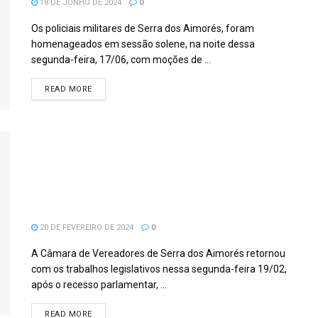
18 DE JUNHO DE 2024
0
Os policiais militares de Serra dos Aimorés, foram
homenageados em sessão solene, na noite dessa
segunda-feira, 17/06, com moções de ...
READ MORE
Vereadores retornam às atividades
legislativas com a presença do
Secretário Mário Messias que
representou o prefeito Iran Cordeiro.
20 DE FEVEREIRO DE 2024
0
A Câmara de Vereadores de Serra dos Aimorés retornou
com os trabalhos legislativos nessa segunda-feira 19/02,
após o recesso parlamentar, ...
READ MORE