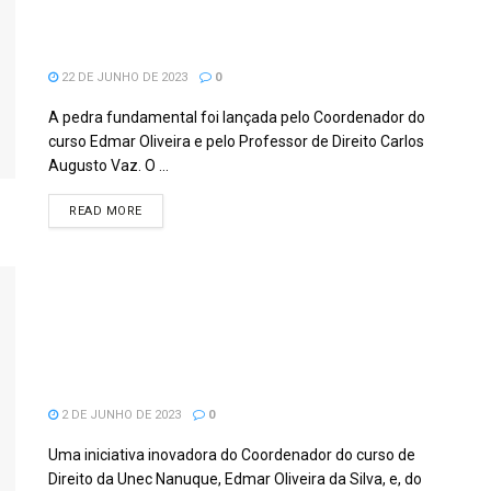
de atendimento para pessoas com
dificuldades de acesso à justiça.
22 DE JUNHO DE 2023
0
A pedra fundamental foi lançada pelo Coordenador do
curso Edmar Oliveira e pelo Professor de Direito Carlos
Augusto Vaz. O ...
READ MORE
Projeto NPJ Itinerante da Unec de
Nanuque trará benefícios para
população carente de Serra dos
Aimorés.
2 DE JUNHO DE 2023
0
Uma iniciativa inovadora do Coordenador do curso de
Direito da Unec Nanuque, Edmar Oliveira da Silva, e, do