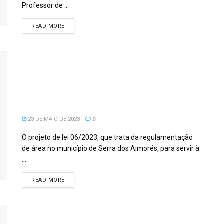
Professor de ...
READ MORE
Prefeito Iran Cordeiro entrega
projeto de lei que trata da Estrada de
Ferro Bahia-Minas ao Presidente
Cuca.
23 DE MAIO DE 2023
0
O projeto de lei 06/2023, que trata da regulamentação
de área no município de Serra dos Aimorés, para servir à
...
READ MORE
Prefeito Iran Cordeiro inaugura