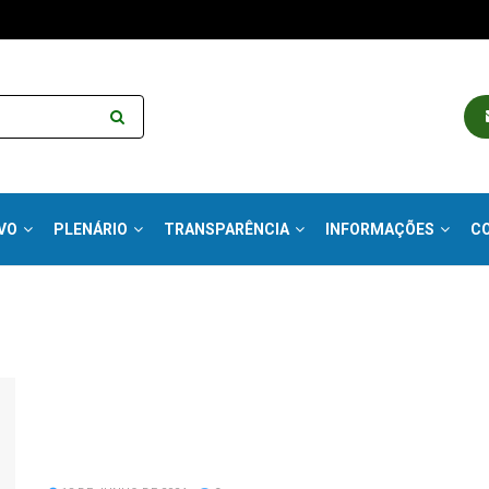
VO
PLENÁRIO
TRANSPARÊNCIA
INFORMAÇÕES
C
orés MG
Policiais Militares de Serra dos
Aimorés são homenageados pela
Câmara de Vereadores.