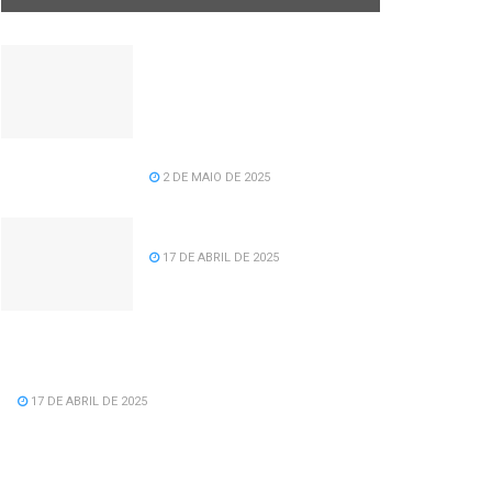
Câmara de vereadores
aprova projeto de lei de
recomposição salarial para
servidores da prefeitura de
Serra dos Aimorés.
2 DE MAIO DE 2025
Feliz Aniversário Tavinho!
17 DE ABRIL DE 2025
Feliz Aniversário Vereador Nacid Aref
Hamdan
17 DE ABRIL DE 2025