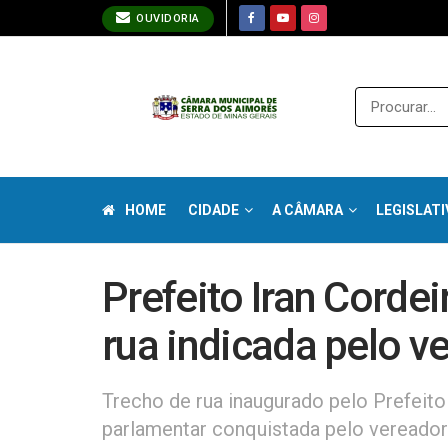
OUVIDORIA
HOME
CIDADE
A CÂMARA
LEGISLATI
Prefeito Iran Cordei
rua indicada pelo v
Trecho de rua inaugurado pelo Prefeito
parlamentar conquistada pelo vereador