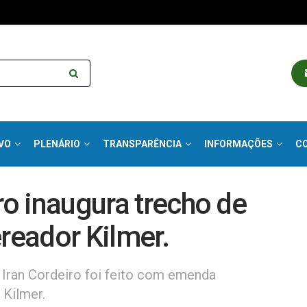
VO
PLENÁRIO
TRANSPARÊNCIA
INFORMAÇÕES
C
ro inaugura trecho de
ereador Kilmer.
 Iran Cordeiro foi feito com emenda
 Kilmer.