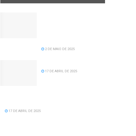
Câmara de vereadores
aprova projeto de lei de
recomposição salarial para
servidores da prefeitura de
Serra dos Aimorés.
2 DE MAIO DE 2025
Feliz Aniversário Tavinho!
17 DE ABRIL DE 2025
Feliz Aniversário Vereador Nacid Aref
Hamdan
17 DE ABRIL DE 2025