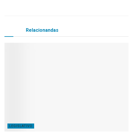
representou o prefeito Iran Cordeiro.
Matérias
Relacionandas
LEGISLATIVO