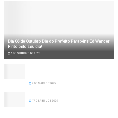
Dia 06 de Outubro Dia do Prefeito Parabéns Ed Wander
Pinto pelo seu dia!
6 DE OUTUBRO DE 2025
Câmara de vereadores aprova projeto de lei de
recomposição salarial para servidores da
prefeitura de Serra dos Aimorés.
2 DE MAIO DE 2025
Feliz Aniversário Tavinho!
17 DE ABRIL DE 2025
Feliz Aniversário Vereador Nacid Aref Hamdan