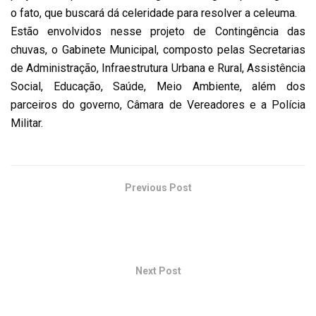
o fato, que buscará dá celeridade para resolver a celeuma.
Estão envolvidos nesse projeto de Contingência das
chuvas, o Gabinete Municipal, composto pelas Secretarias
de Administração, Infraestrutura Urbana e Rural, Assistência
Social, Educação, Saúde, Meio Ambiente, além dos
parceiros do governo, Câmara de Vereadores e a Polícia
Militar.
Previous Post
Encontro dos irmãos Cau e Cuca Presidentes das
Câmaras de Vereadores de Bertópolis e Serra dos
Aimorés.
Next Post
Vereadores retornam às atividades legislativas com a
presença do Secretário Mário Messias que