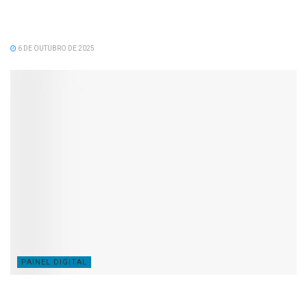
Dia 06 de Outubro Dia do Prefeito Parabéns Ed
Wander Pinto pelo seu dia!
6 DE OUTUBRO DE 2025
PAINEL DIGITAL
Câmara de vereadores aprova projeto de lei de