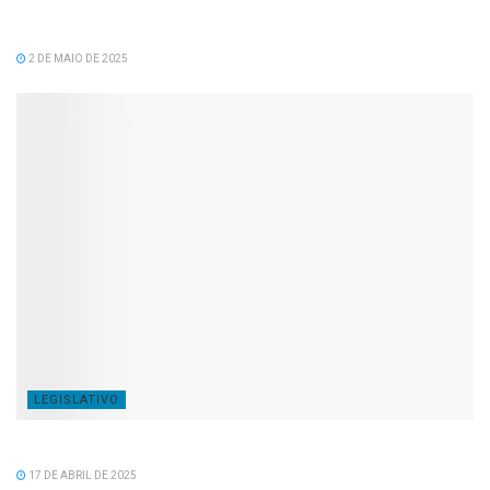
recomposição salarial para servidores da prefeitura
de Serra dos Aimorés.
2 DE MAIO DE 2025
LEGISLATIVO
Feliz Aniversário Tavinho!
17 DE ABRIL DE 2025