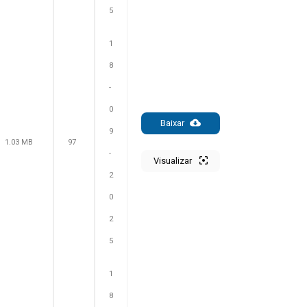
5
1
8
-
0
Baixar
9
1.03 MB
97
-
Visualizar
2
0
2
5
1
8