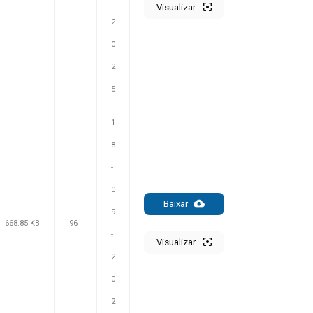
Visualizar
2
0
2
5
1
8
-
0
Baixar
9
668.85 KB
96
-
Visualizar
2
0
2