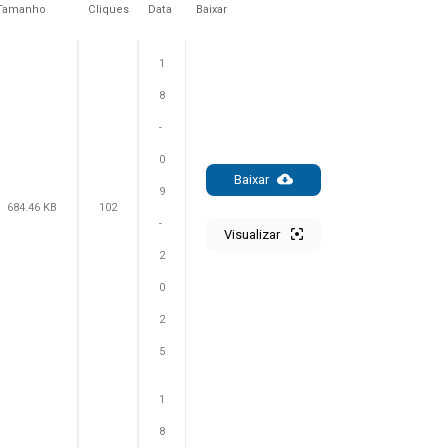
Tamanho
Cliques
Data
Baixar
1
8
-
0
Baixar
9
684.46 KB
102
-
Visualizar
2
0
2
5
1
8