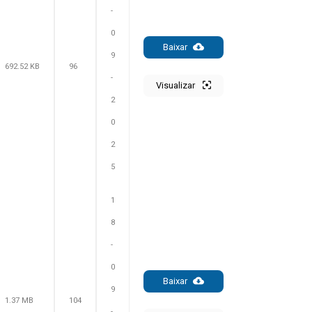
-
0
Baixar
9
692.52 KB
96
-
Visualizar
2
0
2
5
1
8
-
0
Baixar
9
1.37 MB
104
-