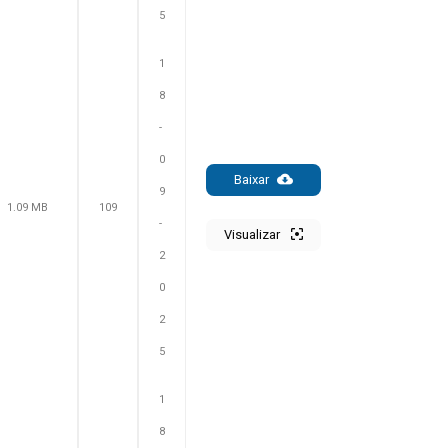
5
1
8
-
0
Baixar
9
1.09 MB
109
-
Visualizar
2
0
2
5
1
8