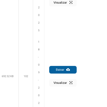
Visualizar
2
0
2
5
1
8
-
0
Baixar
9
692.52 KB
102
-
Visualizar
2
0
2