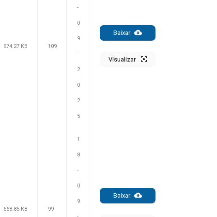
-
0
Baixar
9
674.27 KB
109
-
Visualizar
2
0
2
5
1
8
-
0
Baixar
9
668.85 KB
99
-