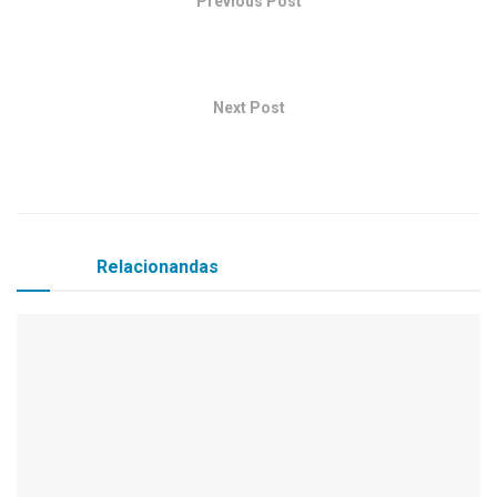
Previous Post
Câmara de vereadores de Serra dos Aimorés recebe
a visita do amigo Rogério Damião.
Next Post
Câmara de Vereadores recebe a visita do Prefeito de
Serra dos Aimorés Iran Cordeiro.
Matérias
Relacionandas