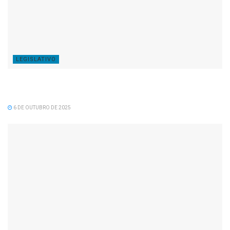
LEGISLATIVO
Dia 06 de Outubro Dia do Prefeito Parabéns Ed
Wander Pinto pelo seu dia!
6 DE OUTUBRO DE 2025