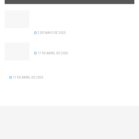
Câmara de vereadores aprova projeto de lei de
recomposição salarial para servidores da
prefeitura de Serra dos Aimorés.
2 DE MAIO DE 2025
Feliz Aniversário Tavinho!
17 DE ABRIL DE 2025
Feliz Aniversário Vereador Nacid Aref Hamdan
17 DE ABRIL DE 2025