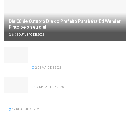
Dia 06 de Outubro Dia do Prefeito Parabéns Ed Wander
Pinto pelo seu dia!
6 DE OUTUBRO DE 2025
Câmara de vereadores aprova projeto de lei de
recomposição salarial para servidores da
prefeitura de Serra dos Aimorés.
2 DE MAIO DE 2025
Feliz Aniversário Tavinho!
17 DE ABRIL DE 2025
Feliz Aniversário Vereador Nacid Aref Hamdan
17 DE ABRIL DE 2025