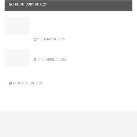
6 DE OUTUBRO DE 2025
Câmara de vereadores aprova projeto de lei de
recomposição salarial para servidores da
prefeitura de Serra dos Aimorés.
2 DE MAIO DE 2025
Feliz Aniversário Tavinho!
17 DE ABRIL DE 2025
Feliz Aniversário Vereador Nacid Aref Hamdan
17 DE ABRIL DE 2025