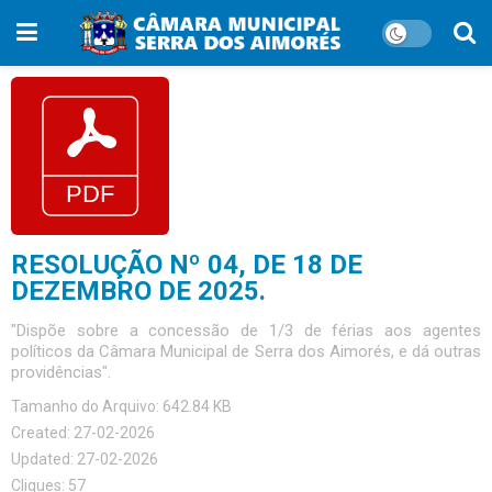
RESOLUÇÃO Nº 04, DE 18 DE
DEZEMBRO DE 2025.
"Dispõe sobre a concessão de 1/3 de férias aos agentes
políticos da Câmara Municipal de Serra dos Aimorés, e dá outras
providências".
Tamanho do Arquivo: 642.84 KB
Created: 27-02-2026
Updated: 27-02-2026
Cliques: 57