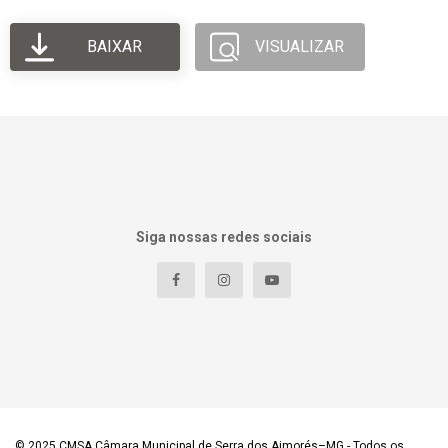
BAIXAR
VISUALIZAR
Siga nossas redes sociais
© 2025
CMSA Câmara Municipal de Serra dos Aimorés–MG
- Todos os