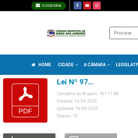
OUVIDORIA
HOME
CIDADE
A CÂMARA
LEGISLATI
Lei Nº 97...
Tamanho do Arquivo: 761.11 KB
Created: 16-04-2025
Updated: 16-04-2025
Cliques: 72