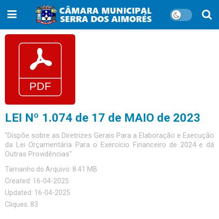
LEI Nº 1.074 de 17 de MAIO de 2023
"Dispõe sobre as Diretrizes Gerais Para a Elaboração e Execução
da Lei Orçamentária Para o Exercício Financeiro de 2024 e dá
Outras Providências"
Tamanho do Arquivo: 8.41 MB
Created: 16-04-2025
Updated: 16-04-2025
Cliques: 83