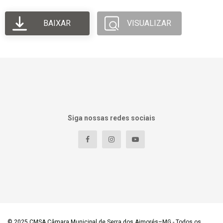
BAIXAR
VISUALIZAR
Siga nossas redes sociais
© 2025
CMSA Câmara Municipal de Serra dos Aimorés–MG
- Todos os