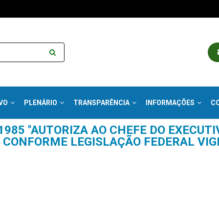
VO
PLENÁRIO
TRANSPARÊNCIA
INFORMAÇÕES
C
 1985 ''AUTORIZA AO CHEFE DO EXECUTI
, CONFORME LEGISLAÇÃO FEDERAL VIGE