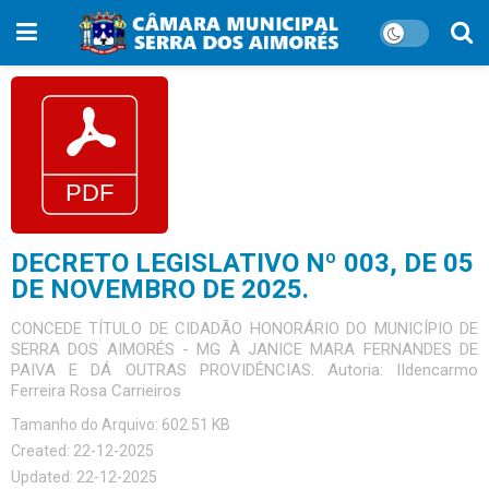
DECRETO LEGISLATIVO Nº 003, DE 05
DE NOVEMBRO DE 2025.
CONCEDE TÍTULO DE CIDADÃO HONORÁRIO DO MUNICÍPIO DE
SERRA DOS AIMORÉS - MG À JANICE MARA FERNANDES DE
PAIVA E DÁ OUTRAS PROVIDÊNCIAS. Autoria: IIdencarmo
Ferreira Rosa Carrieiros
Tamanho do Arquivo: 602.51 KB
Created: 22-12-2025
Updated: 22-12-2025