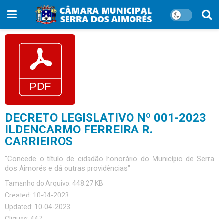
DECRETO LEGISLATIVO Nº 001-2023
ILDENCARMO FERREIRA R.
CARRIEIROS
"Concede o título de cidadão honorário do Município de Serra
dos Aimorés e dá outras providências"
Tamanho do Arquivo: 448.27 KB
Created: 10-04-2023
Updated: 10-04-2023
Cliques: 447