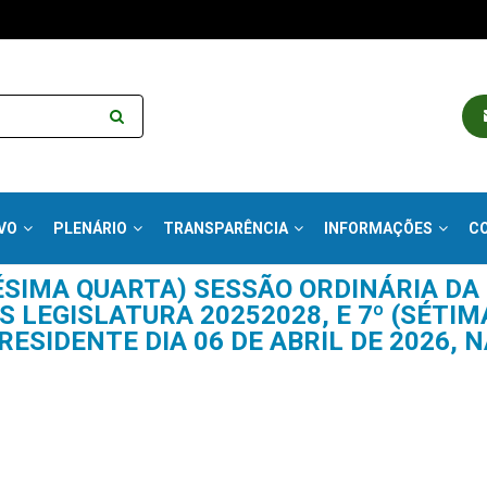
VO
PLENÁRIO
TRANSPARÊNCIA
INFORMAÇÕES
C
ÉSIMA QUARTA) SESSÃO ORDINÁRIA D
 LEGISLATURA 20252028, E 7º (SÉTIM
RESIDENTE DIA 06 DE ABRIL DE 2026,