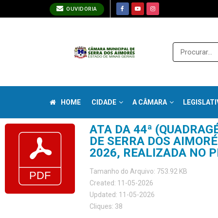
OUVIDORIA
HOME
CIDADE
A CÂMARA
LEGISLATI
ATA DA 44ª (QUADRAG
DE SERRA DOS AIMORÉS
2026, REALIZADA NO P
Tamanho do Arquivo: 753.92 KB
Created: 11-05-2026
Updated: 11-05-2026
Cliques: 38