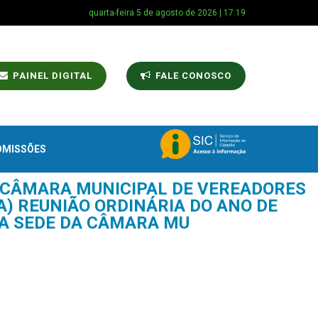
quarta-feira 5 de agosto de 2026 | 17:19
PAINEL DIGITAL
FALE CONOSCO
OMISSÕES
A CÂMARA MUNICIPAL DE VEREADORES
A) REUNIÃO ORDINÁRIA DO ANO DE
 NA SEDE DA CÂMARA MU