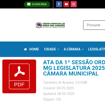
OUVIDORIA
HOME
CIDADE
A CÂMARA
LEGISLATI
ATA DA 1ª SESSÃO OR
MG LEGISLATURA 2025-
CÂMARA MUNICIPAL
Tamanho do Arquivo: 3.53 MB
Created: 28-05-2025
Updated: 28-05-2025
Cliques: 135