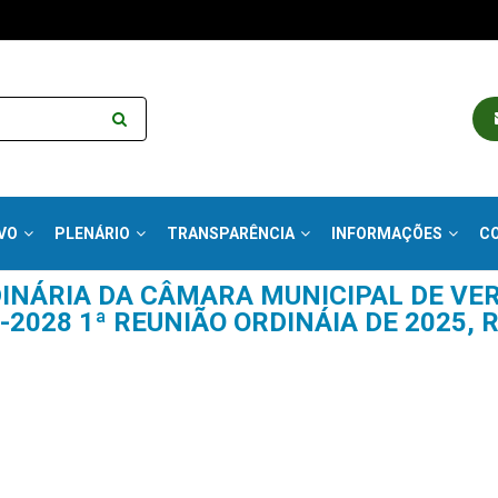
VO
PLENÁRIO
TRANSPARÊNCIA
INFORMAÇÕES
C
DINÁRIA DA CÂMARA MUNICIPAL DE VE
2028 1ª REUNIÃO ORDINÁIA DE 2025, R