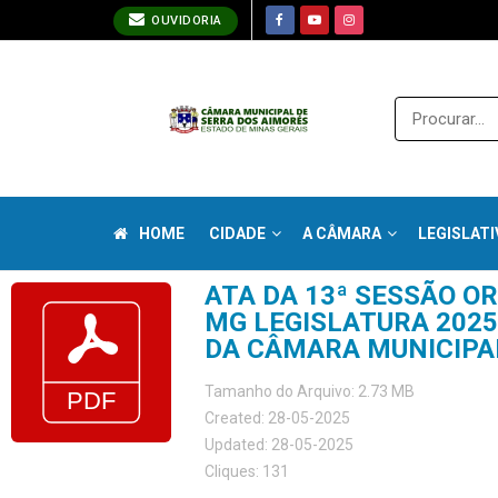
OUVIDORIA
HOME
CIDADE
A CÂMARA
LEGISLATI
ATA DA 13ª SESSÃO O
MG LEGISLATURA 2025-
DA CÂMARA MUNICIPA
Tamanho do Arquivo: 2.73 MB
Created: 28-05-2025
Updated: 28-05-2025
Cliques: 131