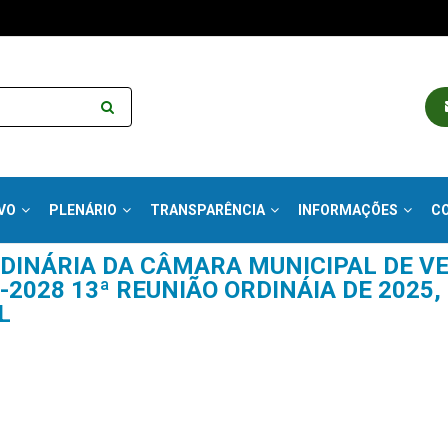
VO
PLENÁRIO
TRANSPARÊNCIA
INFORMAÇÕES
C
RDINÁRIA DA CÂMARA MUNICIPAL DE V
2028 13ª REUNIÃO ORDINÁIA DE 2025, 
L