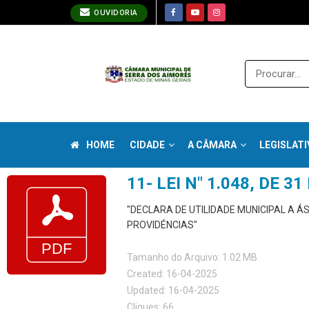
OUVIDORIA
HOME
CIDADE
A CÂMARA
LEGISLATI
11- LEI N" 1.048, DE 3
"DECLARA DE UTILIDADE MUNICIPAL A 
PROVIDÉNCIAS"
Tamanho do Arquivo: 1.02 MB
Created: 16-04-2025
Updated: 16-04-2025
Cliques: 66