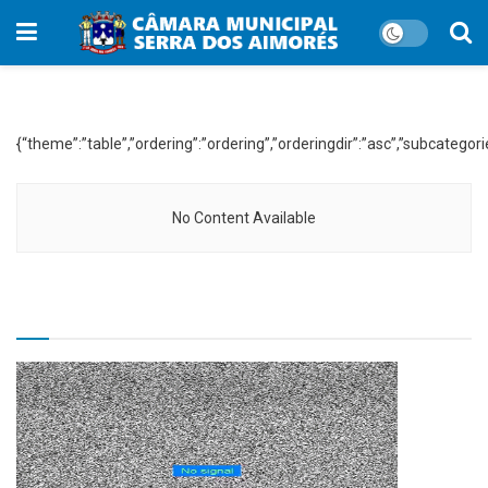
WP File Download:
Pautas 2024
{“theme”:”table”,”ordering”:”ordering”,”orderingdir”:”asc”,”subcateg
No Content Available
TV CÂMARA MUNICIPAL!