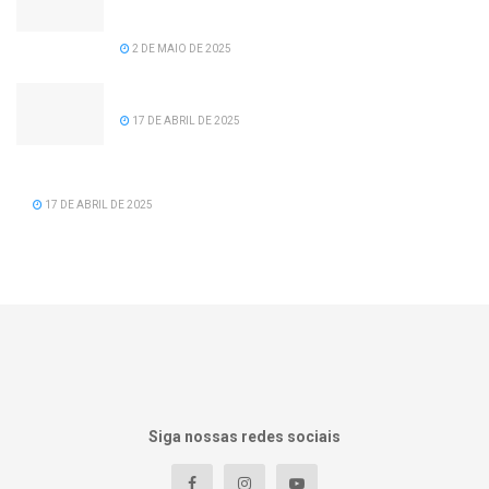
recomposição salarial para servidores da
prefeitura de Serra dos Aimorés.
2 DE MAIO DE 2025
Feliz Aniversário Tavinho!
17 DE ABRIL DE 2025
Feliz Aniversário Vereador Nacid Aref Hamdan
17 DE ABRIL DE 2025
Siga nossas redes sociais