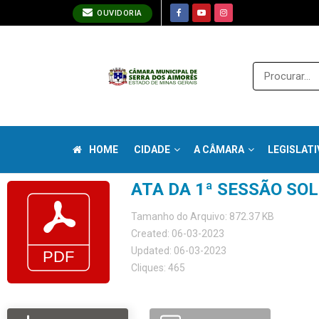
OUVIDORIA
HOME
CIDADE
A CÂMARA
LEGISLATI
ATA DA 1ª SESSÃO SO
Tamanho do Arquivo: 872.37 KB
Created: 06-03-2023
Updated: 06-03-2023
Cliques: 465