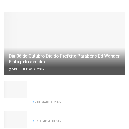
Dia 06 de Outubro Dia do Prefeito Parabéns Ed Wander
Pinto pelo seu dia!
6 DE OUTUBRO DE 2025
Câmara de vereadores aprova projeto de lei de
recomposição salarial para servidores da
prefeitura de Serra dos Aimorés.
2 DE MAIO DE 2025
Feliz Aniversário Tavinho!
17 DE ABRIL DE 2025