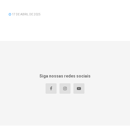
Feliz Aniversário Vereador Nacid Aref Hamdan
17 DE ABRIL DE 2025
Siga nossas redes sociais