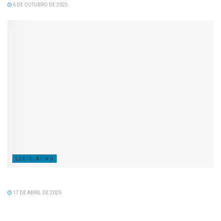
6 DE OUTUBRO DE 2025
LEGISLATIVO
Feliz Aniversário Tavinho!
17 DE ABRIL DE 2025
LEGISLATIVO
Feliz Aniversário Vereador Nacid Aref Hamdan