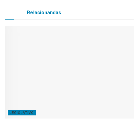
Matérias
Relacionandas
LEGISLATIVO
Dia 06 de Outubro Dia do Prefeito Parabéns Ed
Wander Pinto pelo seu dia!