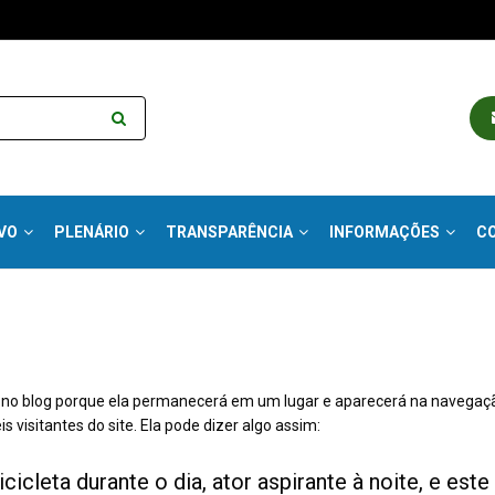
VO
PLENÁRIO
TRANSPARÊNCIA
INFORMAÇÕES
C
 no blog porque ela permanecerá em um lugar e aparecerá na navegaçã
isitantes do site. Ela pode dizer algo assim:
icleta durante o dia, ator aspirante à noite, e es