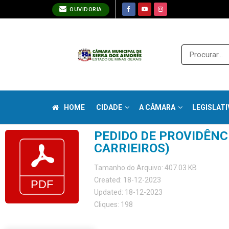
OUVIDORIA
HOME
CIDADE
A CÂMARA
LEGISLATI
PEDIDO DE PROVIDÊNC
CARRIEIROS)
Tamanho do Arquivo: 407.03 KB
Created: 18-12-2023
Updated: 18-12-2023
Cliques: 198