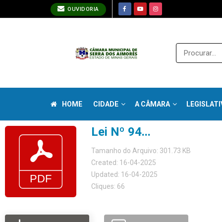
OUVIDORIA
HOME
CIDADE
A CÂMARA
LEGISLATI
Lei Nº 94...
Tamanho do Arquivo: 301.73 KB
Created: 16-04-2025
Updated: 16-04-2025
Cliques: 66