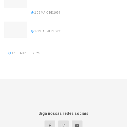
recomposição salarial para servidores da
prefeitura de Serra dos Aimorés.
2 DE MAIO DE 2025
Feliz Aniversário Tavinho!
17 DE ABRIL DE 2025
Feliz Aniversário Vereador Nacid Aref Hamdan
17 DE ABRIL DE 2025
Siga nossas redes sociais