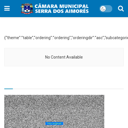
WP File Download:
Vereador Izaias Corneiro
{“theme”:”table”,”ordering”:”ordering”,”orderingdir”:”asc”,”subcateg
No Content Available
TV CÂMARA MUNICIPAL!