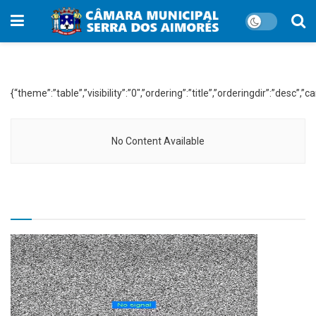
WP File Download:
Lei Municipal 1991
{“theme”:”table”,”visibility”:”0″,”ordering”:”title”,”orderingdir”:”d
No Content Available
TV CÂMARA MUNICIPAL!