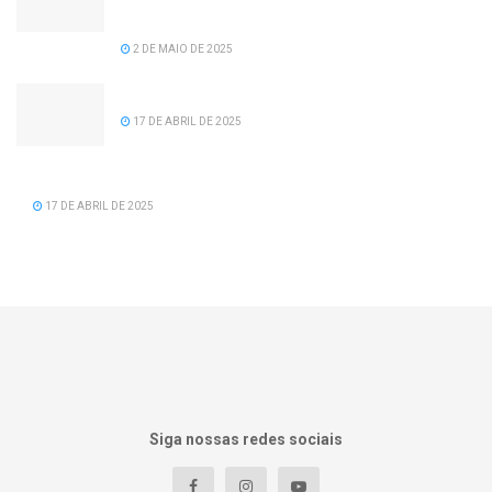
recomposição salarial para servidores da
prefeitura de Serra dos Aimorés.
2 DE MAIO DE 2025
Feliz Aniversário Tavinho!
17 DE ABRIL DE 2025
Feliz Aniversário Vereador Nacid Aref Hamdan
17 DE ABRIL DE 2025
Siga nossas redes sociais