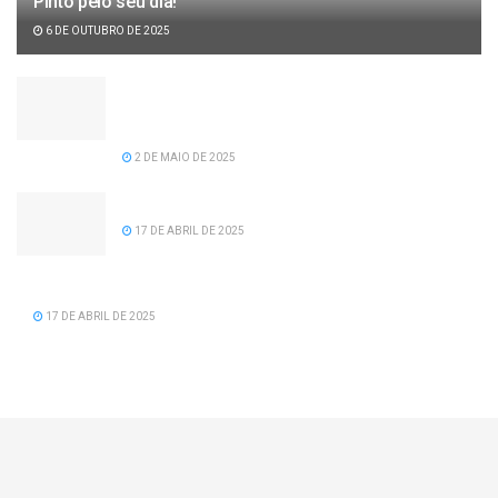
Pinto pelo seu dia!
6 DE OUTUBRO DE 2025
Câmara de vereadores aprova projeto de lei de
recomposição salarial para servidores da
prefeitura de Serra dos Aimorés.
2 DE MAIO DE 2025
Feliz Aniversário Tavinho!
17 DE ABRIL DE 2025
Feliz Aniversário Vereador Nacid Aref Hamdan
17 DE ABRIL DE 2025