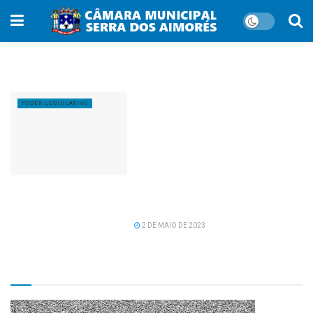
Tag:
EFBM
O Prefeito de Serra dos
PODER LEGISLATIVO
Aimorés Iran Cordeiro e o
Presidente da Câmara Cuca
marcaram presença no
lançamento da pedra
fundamental da reconstrução da
Estrada de ferro Bahia-Minas em
Caravelas.
2 DE MAIO DE 2023
TV CÂMARA MUNICIPAL!