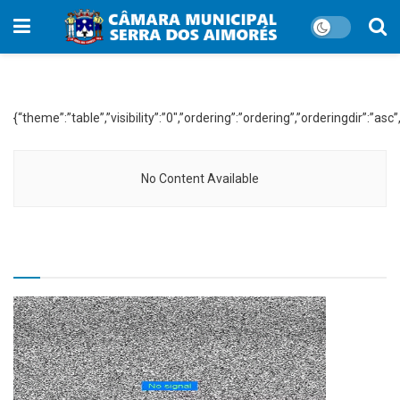
WP File Download:
LOA Lei Orçamentária Anual
{“theme”:”table”,”visibility”:”0″,”ordering”:”ordering”,”orderingdir
No Content Available
TV CÂMARA MUNICIPAL!