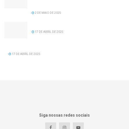
recomposição salarial para servidores da
prefeitura de Serra dos Aimorés.
2 DE MAIO DE 2025
Feliz Aniversário Tavinho!
17 DE ABRIL DE 2025
Feliz Aniversário Vereador Nacid Aref Hamdan
17 DE ABRIL DE 2025
Siga nossas redes sociais