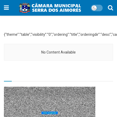
WP File Download:
Lei Municipal 2013
{“theme”:”table”,”visibility”:”0″,”ordering”:”title”,”orderingdir”:”d
No Content Available
TV CÂMARA MUNICIPAL!