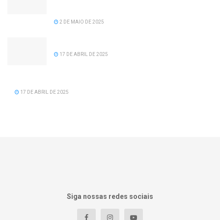
recomposição salarial para servidores da
prefeitura de Serra dos Aimorés.
2 DE MAIO DE 2025
Feliz Aniversário Tavinho!
17 DE ABRIL DE 2025
Feliz Aniversário Vereador Nacid Aref Hamdan
17 DE ABRIL DE 2025
Siga nossas redes sociais