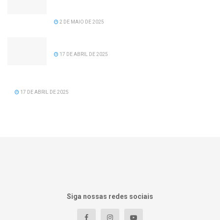
recomposição salarial para servidores da
prefeitura de Serra dos Aimorés.
2 DE MAIO DE 2025
Feliz Aniversário Tavinho!
17 DE ABRIL DE 2025
Feliz Aniversário Vereador Nacid Aref Hamdan
17 DE ABRIL DE 2025
Siga nossas redes sociais