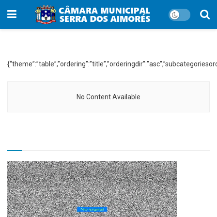
WP File Download:
DESPESAS 2024
{“theme”:”table”,”ordering”:”title”,”orderingdir”:”asc”,”subcategori
No Content Available
TV CÂMARA MUNICIPAL!