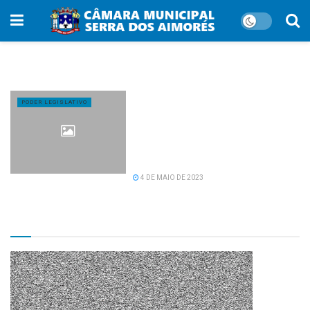
Tag:
invasão
Encontro das Polícias Civil e
PODER LEGISLATIVO
Militar com os poderes
executivo e legislativo de Serra
dos Aimorés para discutir
segurança pública nas escolas.
4 DE MAIO DE 2023
TV CÂMARA MUNICIPAL!