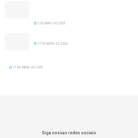
Câmara de vereadores aprova projeto de lei de
recomposição salarial para servidores da
prefeitura de Serra dos Aimorés.
2 DE MAIO DE 2025
Feliz Aniversário Tavinho!
17 DE ABRIL DE 2025
Feliz Aniversário Vereador Nacid Aref Hamdan
17 DE ABRIL DE 2025
Siga nossas redes sociais