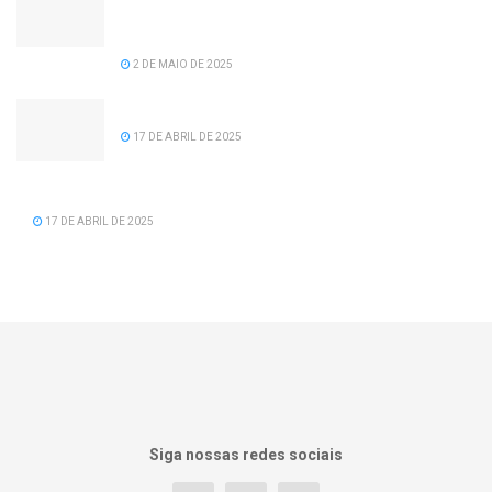
recomposição salarial para servidores da
prefeitura de Serra dos Aimorés.
2 DE MAIO DE 2025
Feliz Aniversário Tavinho!
17 DE ABRIL DE 2025
Feliz Aniversário Vereador Nacid Aref Hamdan
17 DE ABRIL DE 2025
Siga nossas redes sociais