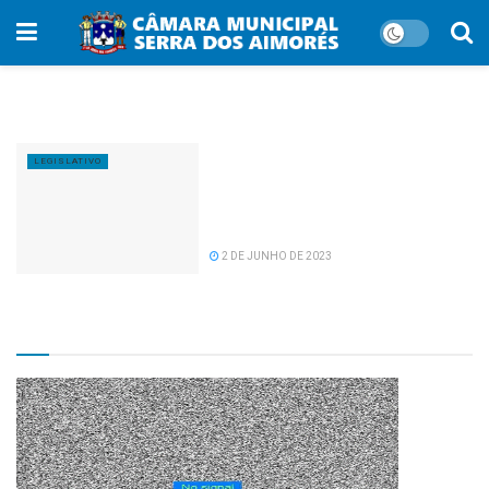
Tag:
assistência judiciária
Projeto NPJ Itinerante da Unec
LEGISLATIVO
de Nanuque trará benefícios
para população carente de Serra
dos Aimorés.
2 DE JUNHO DE 2023
TV CÂMARA MUNICIPAL!