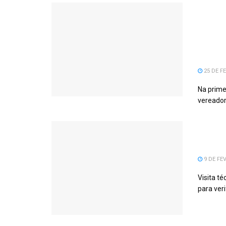
VERE
CONS
PRAÇ
DOS 
25 DE FE
Na prime
vereador
Futur
SICOO
9 DE FEV
Visita t
para veri