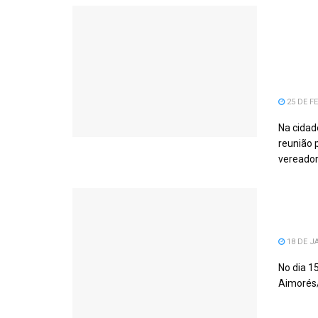
PREF
CÂMA
COEL
COM 
25 DE FE
Na cidad
reunião 
vereador
Cuca 
de Se
18 DE J
No dia 1
Aimorés