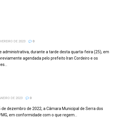
EITO IRAN CORDEIRO, PRESIDENTE DA
RA CUCA E VEREADORES KILMER E
HO DISCUTEM ENCONTRO DE CONTAS
A COPASA EM BELO HORIZONTE.
VEREIRO DE 2023
0
e administrativa, durante a tarde desta quarta-feira (25), em
previamente agendada pelo prefeito Iran Cordeiro e os
es...
toma posse como Presidente da Câmara
rra dos Aimorés para o biênio 2023/2024.
ANEIRO DE 2023
0
5 de dezembro de 2022, a Câmara Municipal de Serra dos
/MG, em conformidade com o que regem...