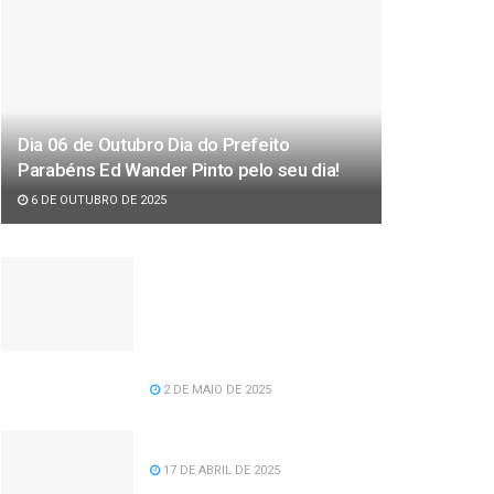
Dia 06 de Outubro Dia do Prefeito
Parabéns Ed Wander Pinto pelo seu dia!
6 DE OUTUBRO DE 2025
Câmara de vereadores
aprova projeto de lei de
recomposição salarial para
servidores da prefeitura de
Serra dos Aimorés.
2 DE MAIO DE 2025
Feliz Aniversário Tavinho!
17 DE ABRIL DE 2025