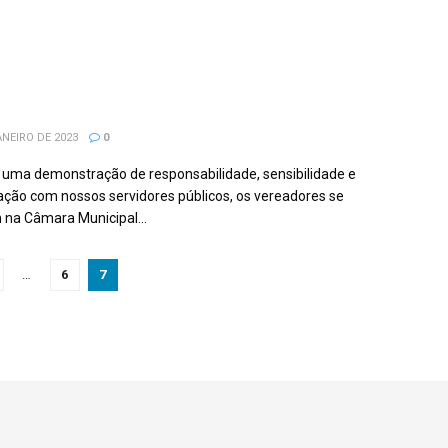
 Dos Aimorés: Vereadores Aprovam
o De Recursos Do FUNDEB Aos Servidores
ucação.
ANEIRO DE 2023
0
uma demonstração de responsabilidade, sensibilidade e
ção com nossos servidores públicos, os vereadores se
 na Câmara Municipal...
…
6
7