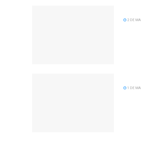
Agend
2 DE MA
Parab
1 DE MA