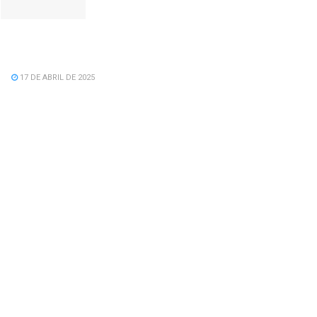
Feliz Aniversário Vereador Nacid Aref
Hamdan
17 DE ABRIL DE 2025