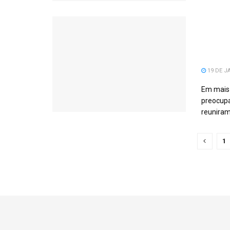
Serra
Ratei
Da Ed
19 DE J
Em mais 
preocupa
reuniram
1