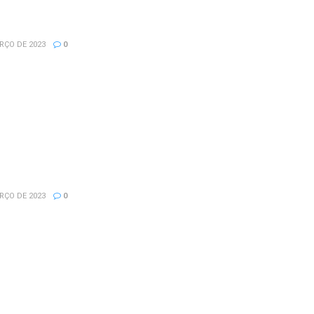
amento de Identidade
RÇO DE 2023
0
éns Serra dos Aimorés MG
RÇO DE 2023
0