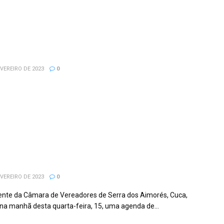
 dos Aimorés 4º Lugar No índice de
penho dos indicadores da atenção
a entre os 32 municípios de nossa
rregião
VEREIRO DE 2023
0
IDENTE DA CÂMARA DE VEREADORES DE
A DOS AIMORÉS CUCA CUMPRE AGENDA
WANDER LISTER DA CEMIG EM TEÓFILO
I.
VEREIRO DE 2023
0
ente da Câmara de Vereadores de Serra dos Aimorés, Cuca,
na manhã desta quarta-feira, 15, uma agenda de...