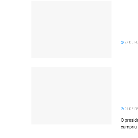
Serra
desem
Básic
macro
27 DE FE
PRES
SERR
COM 
OTON
24 DE FE
O presid
cumpriu 