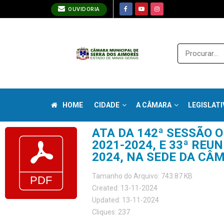
OUVIDORIA
HOME
CIDADE
A CÂMARA
LEGISLATI
ATA DA 142ª SESSÃO 
2021-2024, E 33ª REU
2024, NA SEDE DA CÂ
Tamanho do Arquivo: 743.87 KB
Created: 13-11-2024
Updated: 13-11-2024
Cliques: 237