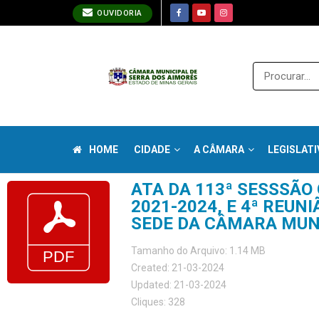
OUVIDORIA
HOME
CIDADE
A CÂMARA
LEGISLATI
ATA DA 113ª SESSSÃO
2021-2024, E 4ª REUN
SEDE DA CÂMARA MUNI
Tamanho do Arquivo: 1.14 MB
Created: 21-03-2024
Updated: 21-03-2024
Cliques: 328