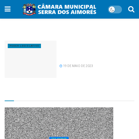
Tag:
Rio Grande
Prefeito Iran Cordeiro inaugura
PODER LEGISLATIVO
trecho de rua indicada pelo
vereador Kilmer.
19 DE MAIO DE 2023
TV CÂMARA MUNICIPAL!