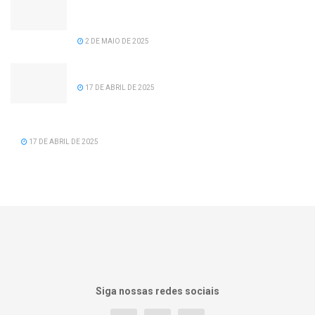
recomposição salarial para servidores da
prefeitura de Serra dos Aimorés.
2 DE MAIO DE 2025
Feliz Aniversário Tavinho!
17 DE ABRIL DE 2025
Feliz Aniversário Vereador Nacid Aref Hamdan
17 DE ABRIL DE 2025
Siga nossas redes sociais